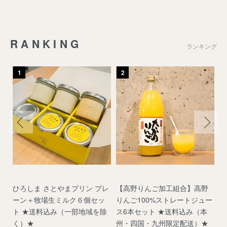
RANKING
ランキング
1
2
肉
ひろしま さとやまプリン プレ
【高野りんご加工組合】高野
神
域
ーン＋牧場生ミルク６個セッ
りんご100%ストレートジュー
1
ト ★送料込み（一部地域を除
ス6本セット ★送料込み（本
く）★
州・四国・九州限定配送）★