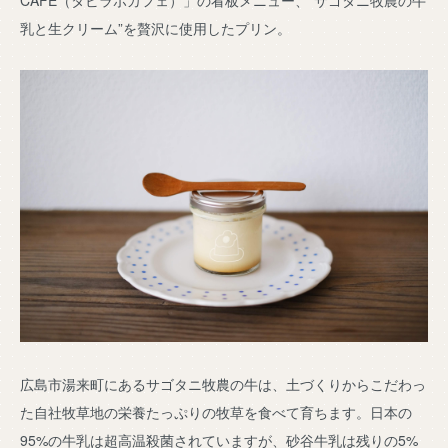
CAFE（タビラボカフェ）」の看板メニュー、“サゴタニ牧農の牛
乳と生クリーム”を贅沢に使用したプリン。
広島市湯来町にあるサゴタニ牧農の牛は、土づくりからこだわっ
た自社牧草地の栄養たっぷりの牧草を食べて育ちます。日本の
95%の牛乳は超高温殺菌されていますが、砂谷牛乳は残りの5%