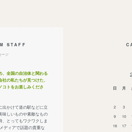
M STAFF
C
セージ
め、全国の自治体と関わる
会社の私たちが見つけた、
ノコトをお楽しみくださ
日
月
に出かけて道の駅などに立
2
3
美味しいものや素敵なもの
9
10
時、とってもワクワクしま
16
17
メディアで話題の貴重な