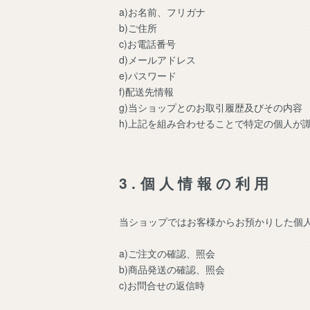
a)お名前、フリガナ
b)ご住所
c)お電話番号
d)メールアドレス
e)パスワード
f)配送先情報
g)当ショップとのお取引履歴及びその内容
h)上記を組み合わせることで特定の個人が
3.個人情報の利用
当ショップではお客様からお預かりした個
a)ご注文の確認、照会
b)商品発送の確認、照会
c)お問合せの返信時