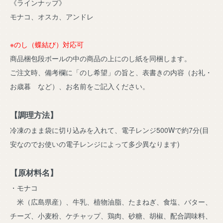
《ラインナップ》
モナコ、オスカ、アンドレ
※のし（蝶結び）対応可
商品梱包段ボールの中の商品の上にのし紙を同梱します。
ご注文時、備考欄に「のし希望」の旨と、表書きの内容（お礼・
お歳暮 など）、お名前をご記入ください。
【調理方法】
冷凍のまま袋に切り込みを入れて、電子レンジ500Wで約7分(目
安なのでお使いの電子レンジによって多少異なります)
【原材料名】
・モナコ
米（広島県産）、牛乳、植物油脂、たまねぎ、食塩、バター、
チーズ、小麦粉、ケチャップ、鶏肉、砂糖、胡椒、配合調味料、