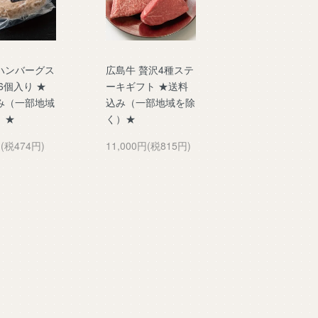
ハンバーグス
広島牛 贅沢4種ステ
6個入り ★
ーキギフト ★送料
み（一部地域
込み（一部地域を除
）★
く）★
円(税474円)
11,000円(税815円)