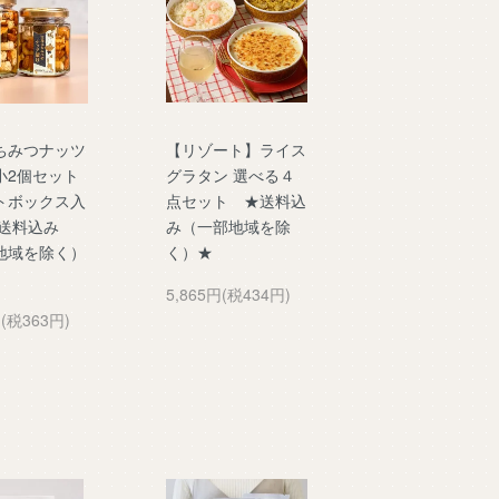
ちみつナッツ
【リゾート】ライス
小2個セット
グラタン 選べる４
トボックス入
点セット ★送料込
★送料込み
み（一部地域を除
地域を除く）
く）★
5,865円(税434円)
円(税363円)