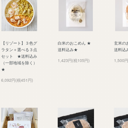
【リゾート】３色グ
白米のおこめん ★
玄米の
ラタン＋選べる３点
送料込み★
送料込
セット ★送料込み
1,423円(税105円)
1,500
（一部地域を除く）
★
6,092円(税451円)