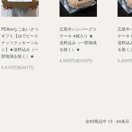
PEAceなごあいさつ
広島牛ハンバーグス
広島牛
ギフト【ゆでピース
テーキ 4個入り ★
テーキ 
ナッツクッキーソル
送料込み（一部地域
送料込
ト】★送料込み（一
を除く）★
を除く
部地域を除く）★
4,500円(税333円)
6,400
5,410円(税401円)
全
83
商品中
13 - 24
表示