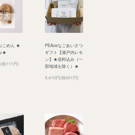
おこめん ★
PEAceなごあいさつ
み★
ギフト【瀬戸内レモ
ン】★送料込み（一
円(税111円)
部地域を除く）★
5,410円(税401円)