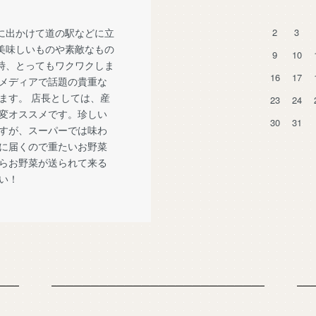
に出かけて道の駅などに立
2
3
美味しいものや素敵なもの
9
10
時、とってもワクワクしま
16
17
メディアで話題の貴重な
ます。 店長としては、産
23
24
変オススメです。珍しい
30
31
すが、スーパーでは味わ
に届くので重たいお野菜
らお野菜が送られて来る
い！