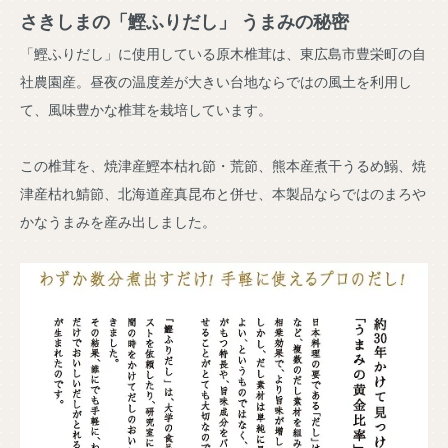
さきしまの「鰹ふりだし」 うまみの秘密
「鰹ふりだし」に使用している原木椎茸は、東広島市豊栄町の自
社農園産。昼夜の温度差が大きい台地ならではの風土を利用し
て、風味豊かな椎茸を栽培しています。
この椎茸を、焼津産鰹本枯れ節・荒節、熊本産煮干うるめ鰯、焼
津産枯れ鯖節、北海道産真昆布と併せ、本製品ならではのまろや
かなうまみを産み出しました。