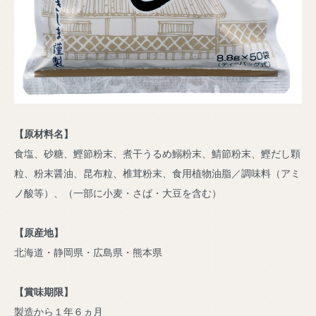
【原材料名】
食塩、砂糖、鰹節粉末、煮干うるめ鰯粉末、鯖節粉末、鰹だし顆
粒、粉末醤油、昆布粒、椎茸粉末、食用植物油脂／調味料（アミ
ノ酸等）、（一部に小麦・さば・大豆を含む）
【原産地】
北海道・静岡県・広島県・熊本県
【賞味期限】
製造から１年６ヵ月