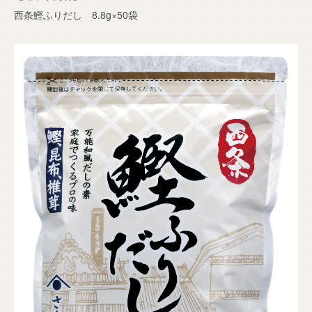
西条鰹ふりだし 8.8g×50袋