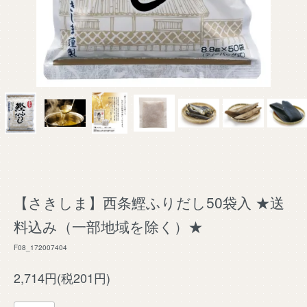
【さきしま】西条鰹ふりだし50袋入 ★送
料込み（一部地域を除く）★
F08_172007404
2,714円(税201円)