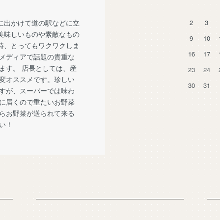
に出かけて道の駅などに立
2
3
美味しいものや素敵なもの
9
10
時、とってもワクワクしま
16
17
メディアで話題の貴重な
ます。 店長としては、産
23
24
変オススメです。珍しい
30
31
すが、スーパーでは味わ
に届くので重たいお野菜
らお野菜が送られて来る
い！